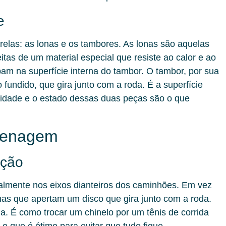
e
relas: as lonas e os tambores. As lonas são aquelas
itas de um material especial que resiste ao calor e ao
am na superfície interna do tambor. O tambor, por sua
o fundido, que gira junto com a roda. É a superfície
lidade e o estado dessas duas peças são o que
Frenagem
ação
ialmente nos eixos dianteiros dos caminhões. Em vez
lhas que apertam um disco que gira junto com a roda.
. É como trocar um chinelo por um tênis de corrida
 o que é ótimo para evitar que tudo fique